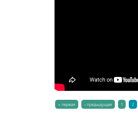
Страницы
« первая
‹ предыдущая
1
2