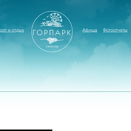
орт и отдых
Афиша
Фотоотчеты