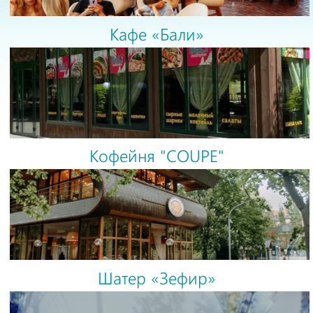
Кафе «Бали»
Кофейня "COUPE"
Шатер «Зефир»