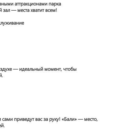
вными аттракционами парка
 зал — места хватит всем!
служивание
оздухе — идеальный момент, чтобы
й.
 сами приведут вас за руку! «Бали» — место,
ей.