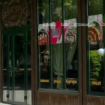
О парке
Кафе
Аттракционы
Сп