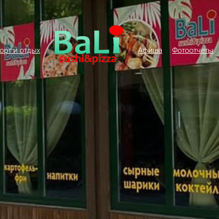
орт и отдых
Афиша
Фотоотчеты