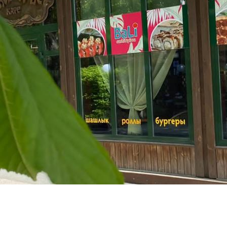
Афиша
Фотоотчеты
Лукоморье Энгельс