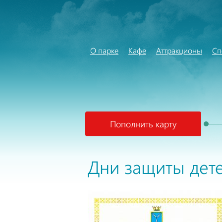
О парке
Кафе
Аттракционы
Сп
Пополнить карту
Дни защиты дете