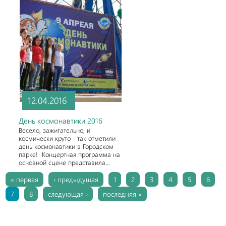
12.04.2016
День космонавтики 2016
Весело, зажигательно, и
космически круто - так отметили
день космонавтики в Городском
парке! Концертная программа на
основной сцене представила...
Страницы
« первая
‹ предыдущая
1
2
3
4
5
6
7
8
следующая ›
последняя »