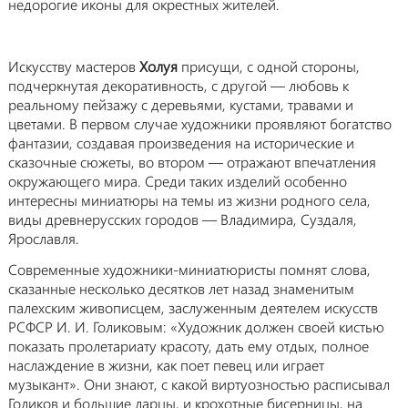
недорогие иконы для окрестных жителей.
Искусству мастеров
Холуя
присущи, с одной стороны,
подчеркнутая декоративность, с другой — любовь к
реальному пейзажу с деревьями, кустами, травами и
цветами. В первом случае художники проявляют богатство
фантазии, создавая произведения на исторические и
сказочные сюжеты, во втором — отражают впечатления
окружающего мира. Среди таких изделий особенно
интересны миниатюры на темы из жизни родного села,
виды древнерусских городов — Владимира, Суздаля,
Ярославля.
Современные художники-миниатюристы помнят слова,
сказанные несколько десятков лет назад знаменитым
палехским живописцем, заслуженным деятелем искусств
РСФСР И. И. Голиковым: «Художник должен своей кистью
показать пролетариату красоту, дать ему отдых, полное
наслаждение в жизни, как поет певец или играет
музыкант». Они знают, с какой виртуозностью расписывал
Голиков и большие ларцы, и крохотные бисерницы, на