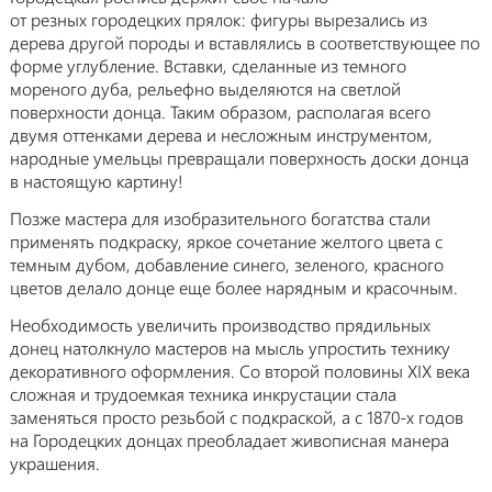
от резных городецких прялок: фигуры вырезались из
дерева другой породы и вставлялись в соответствующее по
форме углубление. Вставки, сделанные из темного
мореного дуба, рельефно выделяются на светлой
поверхности донца. Таким образом, располагая всего
двумя оттенками дерева и несложным инструментом,
народные умельцы превращали поверхность доски донца
в настоящую картину!
Позже мастера для изобразительного богатства стали
применять подкраску, яркое сочетание желтого цвета с
темным дубом, добавление синего, зеленого, красного
цветов делало донце еще более нарядным и красочным.
Необходимость увеличить производство прядильных
донец натолкнуло мастеров на мысль упростить технику
декоративного оформления. Со второй половины XIX века
сложная и трудоемкая техника инкрустации стала
заменяться просто резьбой с подкраской, а с 1870-х годов
на Городецких донцах преобладает живописная манера
украшения.